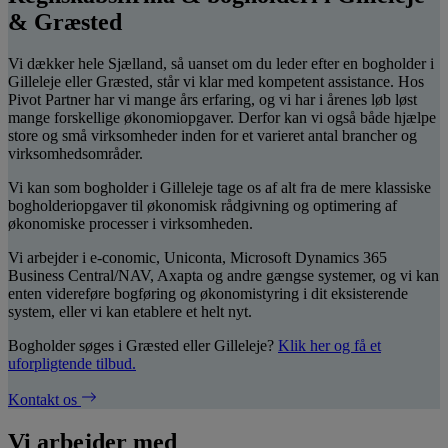
& Græsted
Vi dækker hele Sjælland, så uanset om du leder efter en bogholder i
Gilleleje eller Græsted, står vi klar med kompetent assistance. Hos
Pivot Partner har vi mange års erfaring, og vi har i årenes løb løst
mange forskellige økonomiopgaver. Derfor kan vi også både hjælpe
store og små virksomheder inden for et varieret antal brancher og
virksomhedsområder.
Vi kan som bogholder i Gilleleje tage os af alt fra de mere klassiske
bogholderiopgaver til økonomisk rådgivning og optimering af
økonomiske processer i virksomheden.
Vi arbejder i e-conomic, Uniconta, Microsoft Dynamics 365
Business Central/NAV, Axapta og andre gængse systemer, og vi kan
enten videreføre bogføring og økonomistyring i dit eksisterende
system, eller vi kan etablere et helt nyt.
Bogholder søges i Græsted eller Gilleleje?
Klik her og få et
uforpligtende tilbud.
Kontakt os
Vi arbejder med