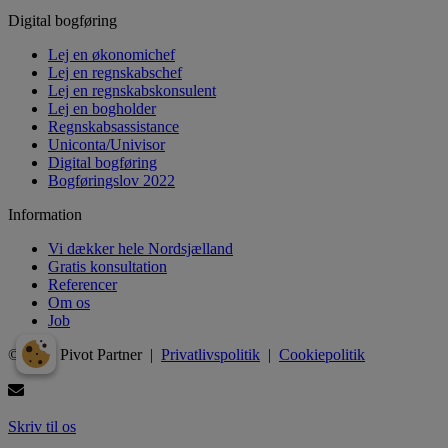
Digital bogføring
Lej en økonomichef
Lej en regnskabschef
Lej en regnskabskonsulent
Lej en bogholder
Regnskabsassistance
Uniconta/Univisor
Digital bogføring
Bogføringslov 2022
Information
Vi dækker hele Nordsjælland
Gratis konsultation
Referencer
Om os
Job
© 2024 Pivot Partner |
Privatlivspolitik
|
Cookiepolitik
Skriv til os