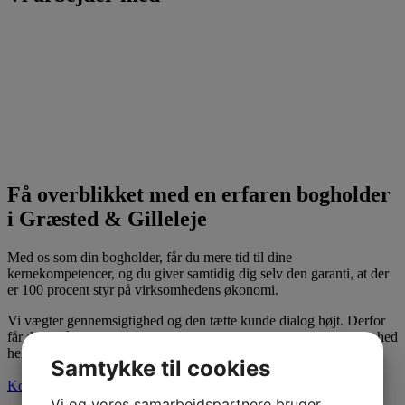
Få overblikket med en erfaren bogholder
i Græsted & Gilleleje
Med os som din bogholder, får du mere tid til dine
kernekompetencer, og du giver samtidig dig selv den garanti, at der
er 100 procent styr på virksomhedens økonomi.
Vi vægter gennemsigtighed og den tætte kunde dialog højt. Derfor
får du også tilknyttet en fast medarbejder, der kender din virksomhed
hele vejen rundt.
Samtykke til cookies
Kontakt os
Vi og vores samarbejdspartnere bruger