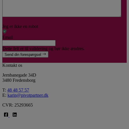
Jeg er ikke en robot
Email
Dette felt er til validering og bør ikke ændres.
Send din forespørgsel
Kontakt os
Jernbanegade 34D
3480 Fredensborg
T:
48 48 57 57
E:
karin@pivotpartner.dk
CVR: 25293665