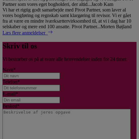
Partner som vores eget bogholderi, der altid...
Jacob Kam
Vi har et rigtig godt samarbejde med Pivot Partner, som laver al
vores bogføring og regnskab samt klargøring til revisor. Vi er gået
fra at være en mindre iværksættervirksomhed til, at vi i dag har 10
selskaber og mere end 100 ansatte. Pivot Partner...
Morten Bøjland
Læs flere anmeldelser
Skriv til os
Vi bestræber os på at svare alle henvendelser inden for 24 timer.
Navn
*
Telefon
*
E-mail
*
Besked
*