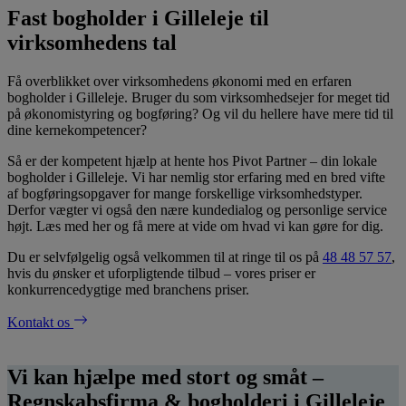
Fast bogholder i Gilleleje til
virksomhedens tal
Få overblikket over virksomhedens økonomi med en erfaren
bogholder i Gilleleje. Bruger du som virksomhedsejer for meget tid
på økonomistyring og bogføring? Og vil du hellere have mere tid til
dine kernekompetencer?
Så er der kompetent hjælp at hente hos Pivot Partner – din lokale
bogholder i Gilleleje. Vi har nemlig stor erfaring med en bred vifte
af bogføringsopgaver for mange forskellige virksomhedstyper.
Derfor vægter vi også den nære kundedialog og personlige service
højt. Læs med her og få mere at vide om hvad vi kan gøre for dig.
Du er selvfølgelig også velkommen til at ringe til os på
48 48 57 57
,
hvis du ønsker et uforpligtende tilbud – vores priser er
konkurrencedygtige med branchens priser.
Kontakt os
Vi kan hjælpe med stort og småt –
Regnskabsfirma & bogholderi i Gilleleje