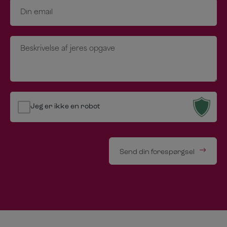
E-
mail
*
Besked
*
Jeg er ikke en robot
Send din forespørgsel