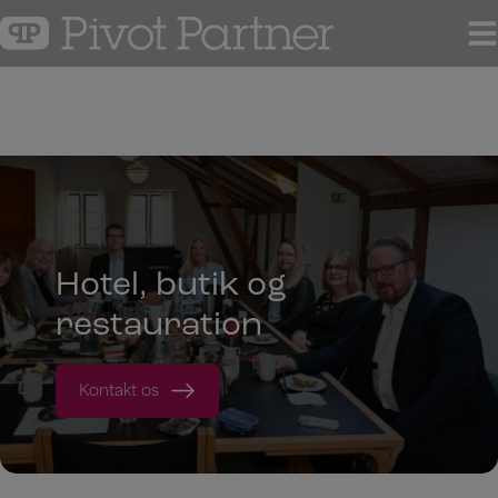
Hop
til
indholdet
Hotel, butik og
restauration
Kontakt os