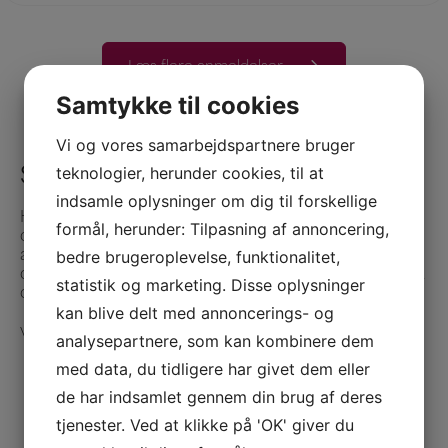
Læs flere anmeldelser
Samtykke til cookies
Vi og vores samarbejdspartnere bruger
teknologier, herunder cookies, til at
Sådan kan vi hjælpe dig
indsamle oplysninger om dig til forskellige
Hos Pivot Partner tilbyder vi løsninger, der er tilpasset
formål, herunder: Tilpasning af annoncering,
den enkelte virksomhed. Uanset om du har brug for
bedre brugeroplevelse, funktionalitet,
assistance én gang om ugen eller løbende sparring på
daglig basis, kan vi tilpasse vores ydelser til den service,
statistik og marketing. Disse oplysninger
du har brug for.
kan blive delt med annoncerings- og
Vi kan hjælpe med opgaver som:
analysepartnere, som kan kombinere dem
med data, du tidligere har givet dem eller
Bogføring og momsindberetninger
de har indsamlet gennem din brug af deres
Lønudbetaling
Debitorstyring
tjenester. Ved at klikke på 'OK' giver du
Implementering og optimering af økonomisystemer