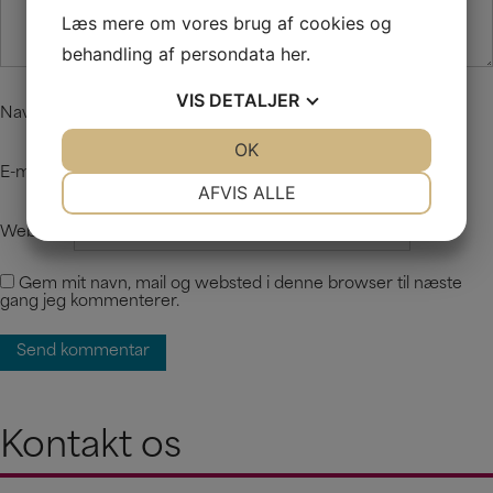
Læs mere om vores brug af cookies og
behandling af persondata
her
.
VIS
DETALJER
Navn
*
JA
NEJ
OK
JA
NEJ
E-mail
*
NØDVENDIGE
PRÆFERENCER
AFVIS ALLE
JA
NEJ
JA
NEJ
Websted
MARKETING
STATISTIK
Gem mit navn, mail og websted i denne browser til næste
gang jeg kommenterer.
Kontakt os