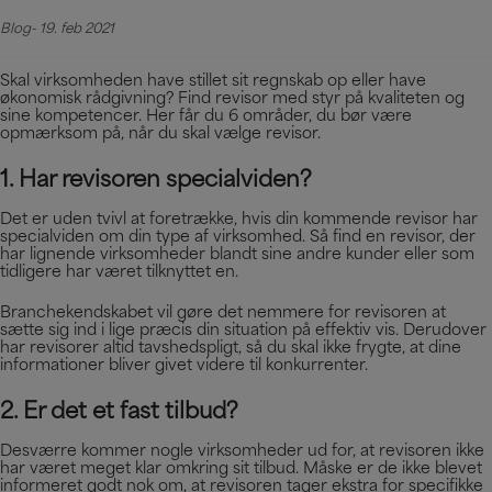
Blog
19. feb 2021
Skal virksomheden have stillet sit regnskab op eller have
økonomisk rådgivning? Find revisor med styr på kvaliteten og
sine kompetencer. Her får du 6 områder, du bør være
opmærksom på, når du skal vælge revisor.
1. Har revisoren specialviden?
Det er uden tvivl at foretrække, hvis din kommende revisor har
specialviden om din type af virksomhed. Så find en revisor, der
har lignende virksomheder blandt sine andre kunder eller som
tidligere har været tilknyttet en.
Branchekendskabet vil gøre det nemmere for revisoren at
sætte sig ind i lige præcis din situation på effektiv vis. Derudover
har revisorer altid tavshedspligt, så du skal ikke frygte, at dine
informationer bliver givet videre til konkurrenter.
2. Er det et fast tilbud?
Desværre kommer nogle virksomheder ud for, at revisoren ikke
har været meget klar omkring sit tilbud. Måske er de ikke blevet
informeret godt nok om, at revisoren tager ekstra for specifikke