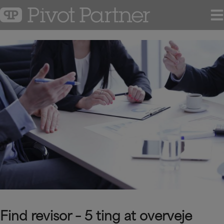
Hop
til
indholdet
Find revisor – 5 ting at overveje