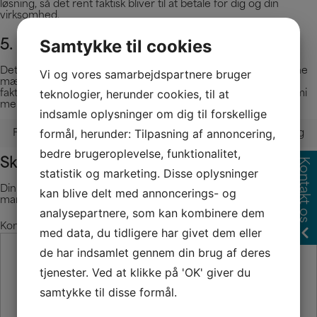
løsning, så det rent faktisk bliver til at betale for dig og din
virksomhed.
Samtykke til cookies
5. Er der god kemi mellem jer?
Det kan måske virke irrelevant lige nu, men du vil hurtigt kunne
Vi og vores samarbejdspartnere bruger
mærke ved første samtale, om det er en revisor, som du rent
teknologier, herunder cookies, til at
faktisk kan samarbejde med. Find revisor, hvor der er god kemi
mellem jer, da det vil give et meget bedre resultat.
indsamle oplysninger om dig til forskellige
Indlægsnavigation
formål, herunder: Tilpasning af annoncering,
Forrige indlæg
Næste indlæg
bedre brugeroplevelse, funktionalitet,
Kontakt os
Skriv et svar
statistik og marketing. Disse oplysninger
Din e-mailadresse vil ikke blive publiceret.
Krævede felter er
kan blive delt med annoncerings- og
markeret med
*
analysepartnere, som kan kombinere dem
Kommentar
*
med data, du tidligere har givet dem eller
de har indsamlet gennem din brug af deres
tjenester. Ved at klikke på 'OK' giver du
samtykke til disse formål.