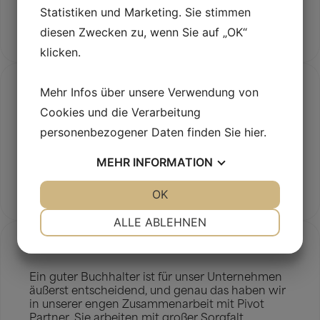
als...
Statistiken und Marketing. Sie stimmen
Jacob Kam
diesen Zwecken zu, wenn Sie auf „OK“
klicken.
Mehr Infos über unsere Verwendung von
Cookies und die Verarbeitung
personenbezogener Daten finden Sie
hier
.
Susanne Henriksen, Schulleiterin am LOF
Øresund, spricht über die Zusammenarbeit mit
MEHR
INFORMATION
Pivot Partner
Mehr lesen
JA
NEIN
OK
JA
NEIN
NOTWENDIG
PRÄFERENZEN
ALLE ABLEHNEN
JA
NEIN
JA
NEIN
MARKETING
STATISTIKEN
Ein guter Buchhalter ist für unser Unternehmen
äußerst entscheidend, und genau das haben wir
in unserer engen Zusammenarbeit mit Pivot
Partner. Sie arbeiten mit großer Sorgfalt,