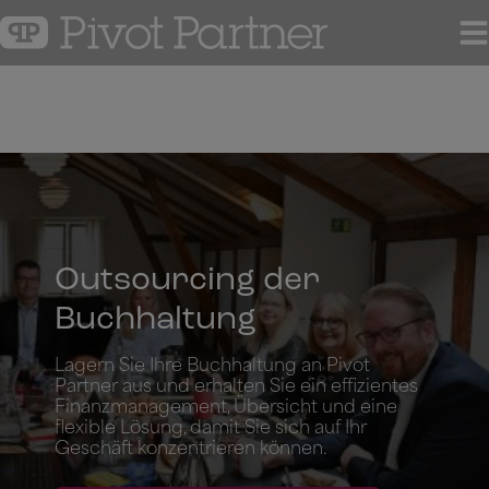
Hop
til
indholdet
Outsourcing der
Buchhaltung
Lagern Sie Ihre Buchhaltung an Pivot
Partner aus und erhalten Sie ein effizientes
Finanzmanagement, Übersicht und eine
flexible Lösung, damit Sie sich auf Ihr
Geschäft konzentrieren können.