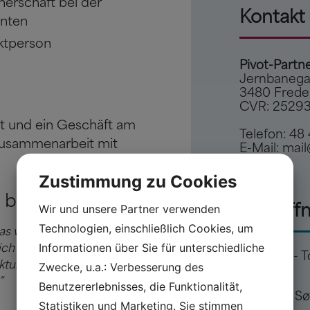
erschaft bei der
Kontakt
anten
aktperson
Pivot-Partn
Jernbanega
3480 Frede
CVR: 2529
t und ein Geschäft am
Telefon:
48 
 Zusammenarbeit mit
E-Mail:
mail
Zustimmung zu Cookies
bessere Struktur
Wir und unsere Partner verwenden
Die Öff
Technologien, einschließlich Cookies, um
as war eine unserer
Informationen über Sie für unterschiedliche
ch mehr Kontrolle über
Mandag - T
tur. Das gibt uns
Zwecke, u.a.: Verbesserung des
Fredag:
”
Benutzererlebnisses, die Funktionalität,
Lørdag - S
Statistiken und Marketing. Sie stimmen