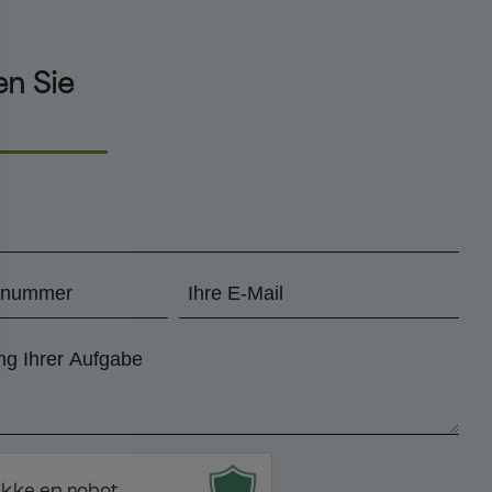
en Sie
E-
mail
*
ikke en robot