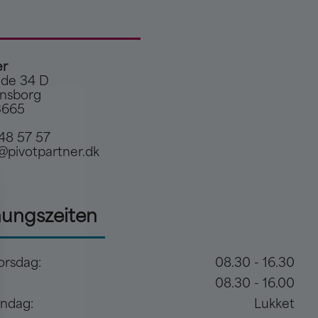
er
de 34 D
nsborg
3665
48 57 57
@pivotpartner.dk
nungszeiten
orsdag:
08.30 - 16.30
08.30 - 16.00
øndag:
Lukket