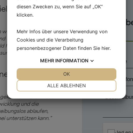
diesen Zwecken zu, wenn Sie auf „OK“
elle
klicken.
Schreib
Mehr Infos über unsere Verwendung von
uns
n wenig auf die Finger
d das hilft unter
Cookies und die Verarbeitung
eld für Abonnements
personenbezogener Daten finden Sie
hier
.
l summieren.“
Navn
MEHR
INFORMATION
*
JA
NEIN
OK
JA
NEIN
er spezialisierten
Telefon
NOTWENDIG
PRÄFERENZEN
*
ALLE ABLEHNEN
Beskrivelse
JA
NEIN
JA
NEIN
 gekauften Waren – das
af
MARKETING
STATISTIKEN
wicklung und die
jeres
eibungslos ablaufen,
opgave
ei unterstützen kann.”
*
Jeg er 