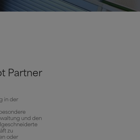
ot Partner
g in der
 besondere
rwaltung und den
maßgeschneiderte
äft zu
ren oder