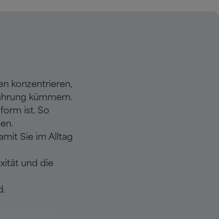
en konzentrieren,
führung kümmern.
form ist. So
en.
amit Sie im Alltag
ität und die
d.