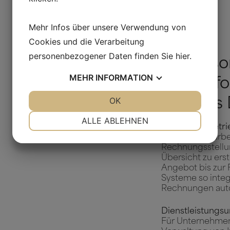
Mehr Infos über unsere Verwendung von
Cookies und die Verarbeitung
personenbezogener Daten finden Sie
hier
.
Die beso
MEHR
INFORMATION
Herausf
JA
NEIN
OK
JA
NEIN
und des 
NOTWENDIG
PRÄFERENZEN
ALLE ABLEHNEN
Handwerksbetri
JA
NEIN
JA
NEIN
Handwerker arbei
Rechnungsstellun
MARKETING
STATISTIKEN
Übersicht zu erst
Angebot bis zur F
Systeme so integ
Rechnungen auto
Dienstleistungs
Für Unternehmen 